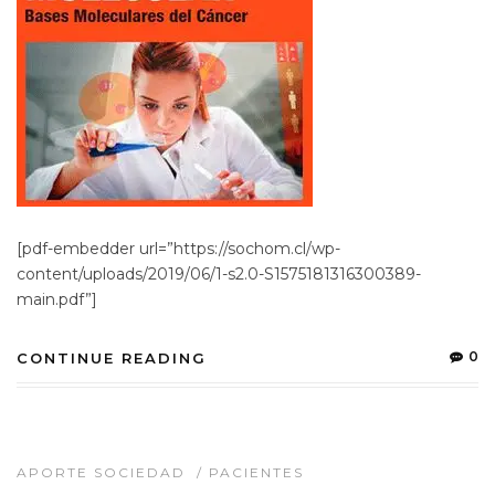
[pdf-embedder url=”https://sochom.cl/wp-
content/uploads/2019/06/1-s2.0-S1575181316300389-
main.pdf”]
0
CONTINUE READING
APORTE SOCIEDAD
/
PACIENTES