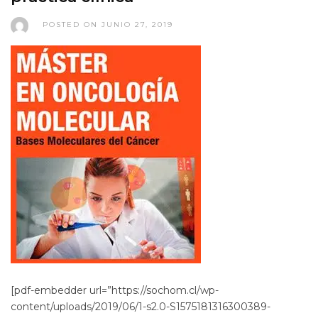
POSTED ON JUNIO 27, 2019
[pdf-embedder url=”https://sochom.cl/wp-
content/uploads/2019/06/1-s2.0-S1575181316300389-